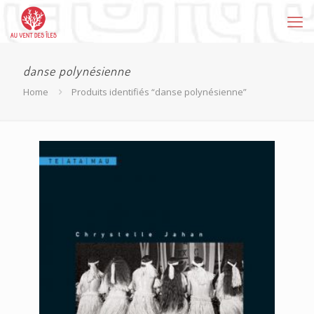
danse polynésienne
Home
Produits identifiés “danse polynésienne”