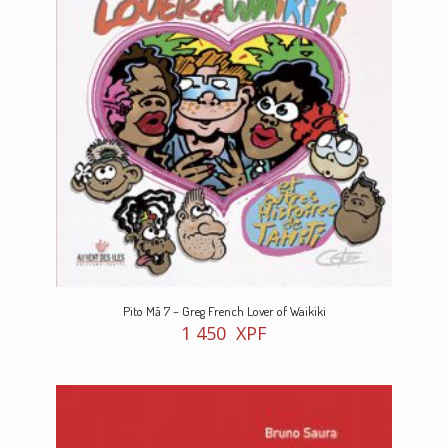
Pito Mā 7 – Greg French Lover of Waikiki
1 450
XPF