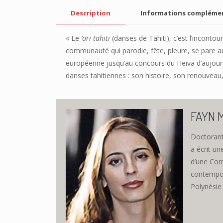
Description
Informations compléme
« Le
’ori tahiti
(danses de Tahiti), c’est l’incontour
communauté qui parodie, fête, pleure, se pare au 
européenne jusqu’au concours du Heiva d’aujourd’h
danses tahitiennes : son histoire, son renouveau,
FAYN M
Doctorante
a écrit un
d’une Comp
contempora
Polynésie 