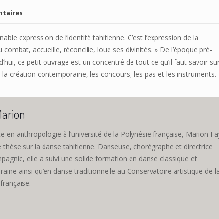
ntaires
nable expression de l’identité tahitienne. C’est l’expression de la
combat, accueille, réconcilie, loue ses divinités. » De l’époque pré-
ui, ce petit ouvrage est un concentré de tout ce qu’il faut savoir sur
 la création contemporaine, les concours, les pas et les instruments.
arion
 en anthropologie à l’université de la Polynésie française, Marion Fa
e thèse sur la danse tahitienne. Danseuse, chorégraphe et directrice
agnie, elle a suivi une solide formation en danse classique et
ine ainsi qu’en danse traditionnelle au Conservatoire artistique de l
française.