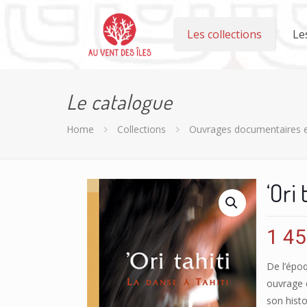
Les collections
Le
Le catalogue
Home
Collections
Ouvrages documentaires e
‘Ori 
1 4
De l’épo
ouvrage e
son histo