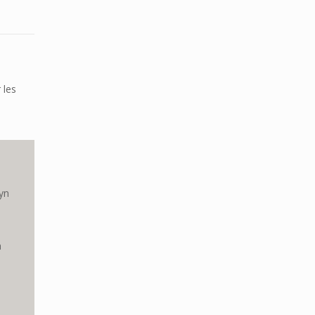
 les
yn
a