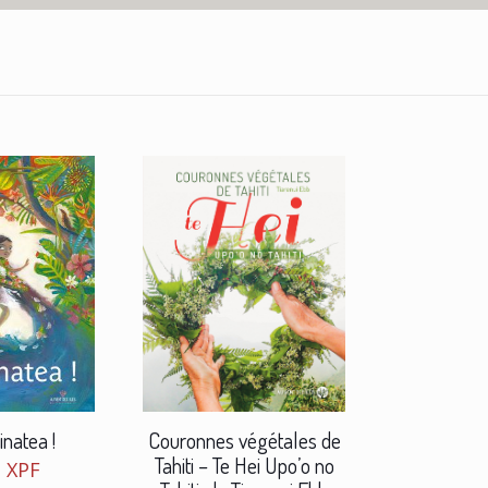
natea !
Couronnes végétales de
Tahiti – Te Hei Upo’o no
0
XPF