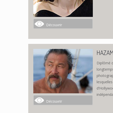
Découvrir
HAZAM
Diplômé d
longtemps
photograp
lesquelles
d’Hollywoo
indépenda
Découvrir