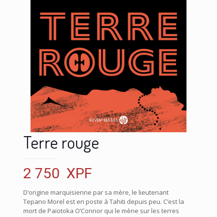
Terre rouge
2 750
XPF
D’origine marquisienne par sa mère, le lieutenant
Tepano Morel est en poste à Tahiti depuis peu. C’est la
mort de Paiotoka O’Connor qui le mène sur les terres