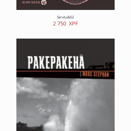
Servitude(s)
2 750
XPF