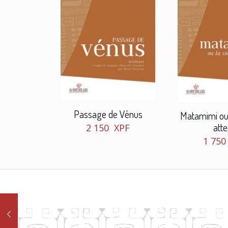
Passage de Vénus
Matamimi ou 
att
2 150
XPF
1 75