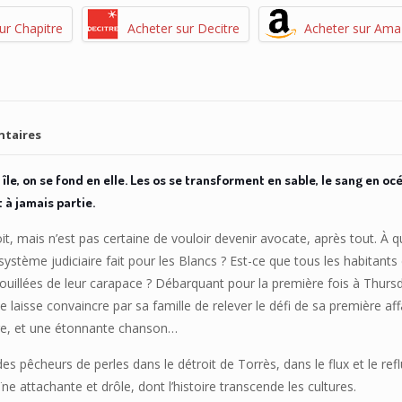
ur Chapitre
Acheter sur Decitre
Acheter sur Am
ntaires
île, on se fond en elle. Les os se transforment en sable, le sang en oc
 à jamais partie.
, mais n’est pas certaine de vouloir devenir avocate, après tout. À q
stème judiciaire fait pour les Blancs ? Est-ce que tous les habitants
uillées de leur carapace ? Débarquant pour la première fois à Thurs
laisse convaincre par sa famille de relever le défi de sa première affa
re, et une étonnante chanson…
 pêcheurs de perles dans le détroit de Torrès, dans le flux et le ref
e attachante et drôle, dont l’histoire transcende les cultures.