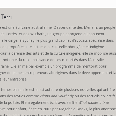
Terri
ke est une écrivaine australienne. Descendante des Meriam, un peuple
t de Torrès, et des Wuthathi, un groupe aborigène du continent
, elle dirige, à Sydney, le plus grand cabinet d’avocats spécialisé dans
es de propriétés intellectuelle et culturelle aborigène et indigène.
ur la défense des arts et de la culture indigène, elle se mobilise auss
omotion et la reconnaissance de ces minorités dans l’Australie
aine. Elle anime par exemple un programme de mentorat pour
er de jeunes entrepreneurs aborigènes dans le développement et l
e leur entreprise.
temps plein, elle est aussi auteure de plusieurs nouvelles qui ont été
 dans des revues comme
Island and Southerly
ou des recueils collectifs
de la poésie. Elle a également écrit avec sa fille
What makes a tree
 livre pour enfant, édité en 2003 par Magabala Books, la plus ancienne
dition indigène en Australie.
La chanson du papillon
est son premier