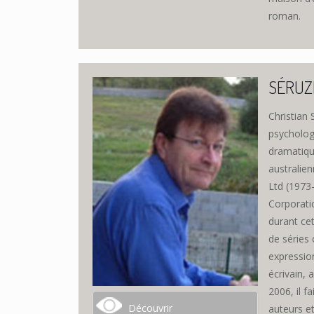
roman.
SÉRUZI
Christian
psychologi
dramatique
australien
Ltd (1973-
Corporatio
durant cet
de séries 
expression
écrivain, 
2006, il f
Découvrir
auteurs e