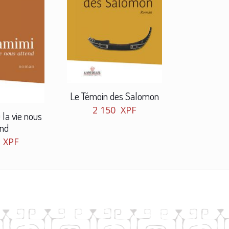
Le Témoin des Salomon
2 150
XPF
la vie nous
end
0
XPF