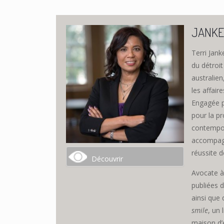
JANKE 
Terri Jan
du détroi
australien
les affair
Engagée po
pour la pr
contempor
accompagn
réussite d
Découvrir
Avocate à 
publiées
ainsi que 
smile
, un
maison d’é