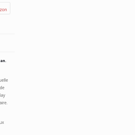
azon
éan.
uelle
 de
day
ire.
lux